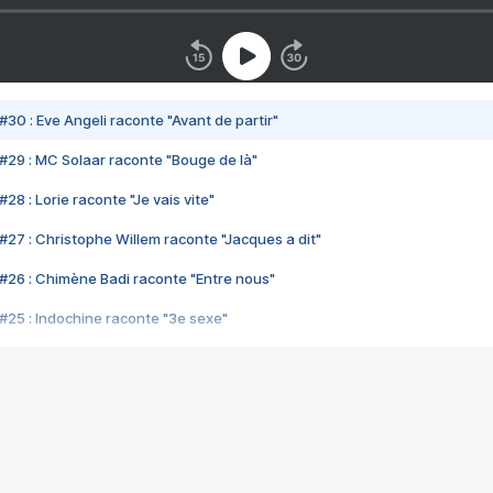
#30 : Eve Angeli raconte "Avant de partir"
#29 : MC Solaar raconte "Bouge de là"
28 : Lorie raconte "Je vais vite"
#27 : Christophe Willem raconte "Jacques a dit"
#26 : Chimène Badi raconte "Entre nous"
#25 : Indochine raconte "3e sexe"
#24 : Zaho raconte "C'est chelou"
#23 : Patrick Bruel raconte "Au café des délices"
#22 : Kyo raconte "Le chemin"
#21 : Nolwenn Leroy raconte "Cassé"