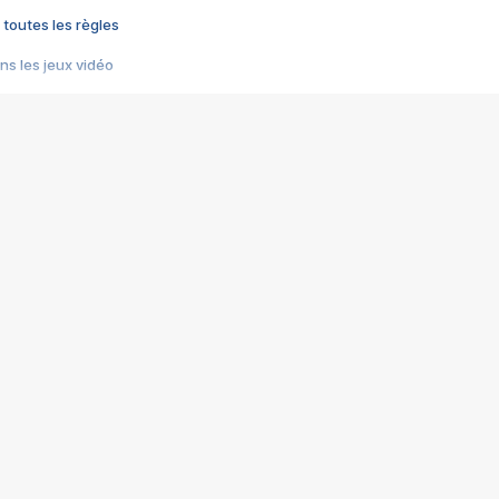
 toutes les règles
s les jeux vidéo
us choquant de Rockstar ? - Le scandale BULLY
e plus moche de Steam
du RÊVE tourne au CAUCHEMAR
pendant 8 heures
it… à tort
umiliés par un jeu vidéo
ire - Final Fantasy 8
ti un empire - Age of Empires
story DOFUS
tard, il crée l'un des pires jeux de tous les temps, MindsEye.