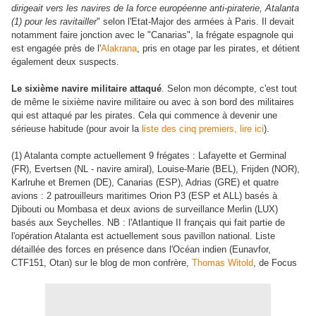
dirigeait vers les navires de la force européenne anti-piraterie, Atalanta
(1) pour les ravitailler
" selon l'Etat-Major des armées à Paris. Il devait
notamment faire jonction avec le "Canarias", la frégate espagnole qui
est engagée près de l'
Alakrana
, pris en otage par les pirates, et détient
également deux suspects.
Le sixième navire militaire attaqué
. Selon mon décompte, c'est tout
de même le sixième navire militaire ou avec à son bord des militaires
qui est attaqué par les pirates. Cela qui commence à devenir une
sérieuse habitude (pour avoir la
liste des cinq premiers, lire ici
).
(1) Atalanta compte actuellement 9 frégates : Lafayette et Germinal
(FR), Evertsen (NL - navire amiral), Louise-Marie (BEL), Frijden (NOR),
Karlruhe et Bremen (DE), Canarias (ESP), Adrias (GRE) et quatre
avions : 2 patrouilleurs maritimes Orion P3 (ESP et ALL) basés à
Djibouti ou Mombasa et deux avions de surveillance Merlin (LUX)
basés aux Seychelles. NB : l'Atlantique II français qui fait partie de
l'opération Atalanta est actuellement sous pavillon national. Liste
détaillée des forces en présence dans l'Océan indien (Eunavfor,
CTF151, Otan) sur le blog de mon confrère,
Thomas Witold
, de Focus