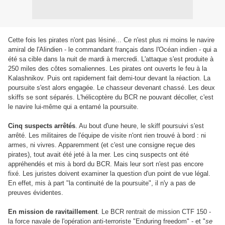
Cette fois les pirates n'ont pas lésiné... Ce n'est plus ni moins le navire
amiral de l'Alindien - le commandant français dans l'Océan indien - qui a
été sa cible dans la nuit de mardi à mercredi.
L'attaque s'est produite à
250 miles des côtes somaliennes.
Les pirates ont ouverts le feu à la
Kalashnikov. Puis ont rapidement fait demi-tour devant la réaction. La
poursuite s'est alors engagée. Le chasseur devenant chassé. Les deux
skiffs se sont séparés. L'hélicoptère du BCR ne pouvant décoller, c'est
le navire lui-même qui a entamé la poursuite.
Cinq suspects arrêtés
. Au bout d'une heure, le skiff poursuivi s'est
arrêté. Les militaires de l'équipe de visite n'ont rien trouvé à bord : ni
armes, ni vivres. Apparemment (et c'est une consigne reçue des
pirates), tout avait été jeté à la mer. Les cinq suspects ont été
appréhendés et mis à bord du BCR. Mais leur sort n'est pas encore
fixé. Les juristes doivent examiner la question d'un point de vue légal.
En effet, mis à part "la continuité de la poursuite", il n'y a pas de
preuves évidentes.
En mission de ravitaillement
. Le BCR rentrait de mission CTF 150 -
la force navale de l'opération anti-terroriste "Enduring freedom" - et "
se