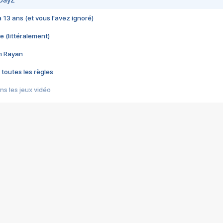
 DayZ
 a 13 ans (et vous l'avez ignoré)
e (littéralement)
im Rayan
 toutes les règles
s les jeux vidéo
us choquant de Rockstar ? - Le scandale BULLY
e plus moche de Steam
du RÊVE tourne au CAUCHEMAR
pendant 8 heures
it… à tort
umiliés par un jeu vidéo
ire - Final Fantasy 8