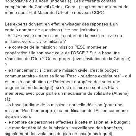
Yougoslavie ou à Aceh (Indonésie). Les différents comités
compétents du Conseil (Relex, Coex...) cogitent actuellement de
même que l'Etat-Major de l'UE et le nouveau CCPC.
Les experts doivent, en effet, envisager des réponses à un
certain nombre de questions (liste non limitative) :
- Si l'UE envoie une mission, la nature de la mission: civile ou
militaire, voire... civilo-militaire ?
- le contexte de la mission : mission PESD montée en
coopération / liaison avec celle de l'OSCE ? Sur la base une
résolution de l'Onu ? Ou en propre (avec invitation de la Géorgie)
?
- le financement : si c'est une mission civile, c'est le budget
communautaire - dans sa ligne "Pesc - relations extérieures" - qui
est mis à contribution (le Parlement européen doit voter une
augmentation de budget); si c'est militaire ce sont les Etats
membres, avec pour partie un mécanisme de solidarité (Athena)
(1);
- la base juridique de la mission : nouvelle décision (pour une
mission "Pesd" en propre), ou modification de l'Action commune
déjà en cours
- le nombre de personnes affectées à cette mission et le budget ;
- le mandat détaillé de la mission : surveillance des frontières,
signalement des violations du plan de paix (mais lequel),