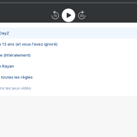
 DayZ
 a 13 ans (et vous l'avez ignoré)
e (littéralement)
im Rayan
 toutes les règles
s les jeux vidéo
us choquant de Rockstar ? - Le scandale BULLY
e plus moche de Steam
du RÊVE tourne au CAUCHEMAR
pendant 8 heures