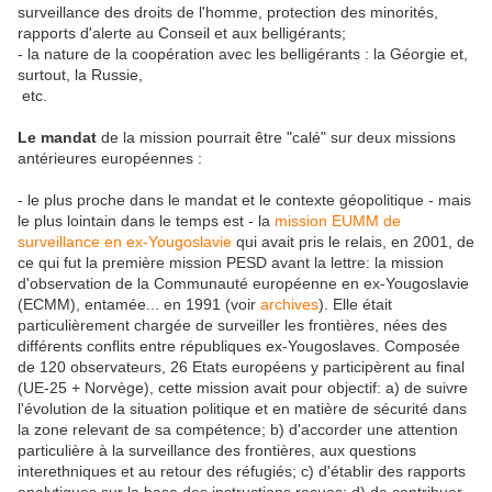
surveillance des droits de l'homme, protection des minorités,
rapports d'alerte au Conseil et aux belligérants;
- la nature de la coopération avec les belligérants : la Géorgie et,
surtout, la Russie,
etc.
Le mandat
de la mission pourrait être "calé" sur deux missions
antérieures européennes :
- le plus proche dans le mandat et le contexte géopolitique - mais
le plus lointain dans le temps est - la
mission EUMM de
surveillance en ex-Yougoslavie
qui avait pris le relais, en 2001, de
ce qui fut la première mission PESD avant la lettre: la mission
d'observation de la Communauté européenne en ex-Yougoslavie
(ECMM), entamée... en 1991 (voir
archives
). Elle était
particulièrement chargée de surveiller les frontières, nées des
différents conflits entre républiques ex-Yougoslaves. Composée
de 120 observateurs, 26 Etats européens y participèrent au final
(UE-25 + Norvège), cette mission avait pour objectif: a) de suivre
l'évolution de la situation politique et en matière de sécurité dans
la zone relevant de sa compétence; b) d'accorder une attention
particulière à la surveillance des frontières, aux questions
interethniques et au retour des réfugiés; c) d'établir des rapports