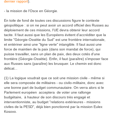
dernier rapport
).
- la mission de l'Osce en Géorgie.
En toile de fond de toutes ces discussions figure le contexte
géopolitique : si on ne peut avoir un accord officiel des Russes au
déploiement de ces missions, l'UE devra obtenir leur accord
tacite. Il faut aussi que les Européens évitent d'accréditer que la
limite "Géorgie-Ossétie du Sud" est une frontière internationale,
et entériner ainsi une "ligne verte" intangible. Il faut aussi une
force de maintien de la paix (dans son mandat de force), qui
puisse travailler, sans un plan de paix, des deux cotés d'une
frontière (Géorgie-Ossétie). Enfin, il faut (paraître) s'imposer face
aux Russes sans (paraître) les brusquer. Le chemin est donc
délicat...
(1) La logique voudrait que ce soit une mission civile - même si
elle sera composée de militaires - ou civilo-militaire, donc avec
une bonne part de budget communautaire. On verra alors si le
Parlement européen acceptera de voter une rallonge
budgétaire, à hauteur de son discours très engagé et
interventionniste, au budget "relations extérieures - missions
civiles de la PESD", déjà bien ponctionné par la mission Eulex
Kosovo.