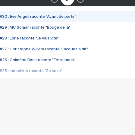
#30 : Eve Angeli raconte "Avant de partir"
#29 : MC Solaar raconte "Bouge de là"
28 : Lorie raconte "Je vais vite"
#27 : Christophe Willem raconte "Jacques a dit"
#26 : Chimène Badi raconte "Entre nous"
#25 : Indochine raconte "3e sexe"
#24 : Zaho raconte "C'est chelou"
#23 : Patrick Bruel raconte "Au café des délices"
#22 : Kyo raconte "Le chemin"
#21 : Nolwenn Leroy raconte "Cassé"
#20 : Patrick Hernandez raconte "Born to be alive"