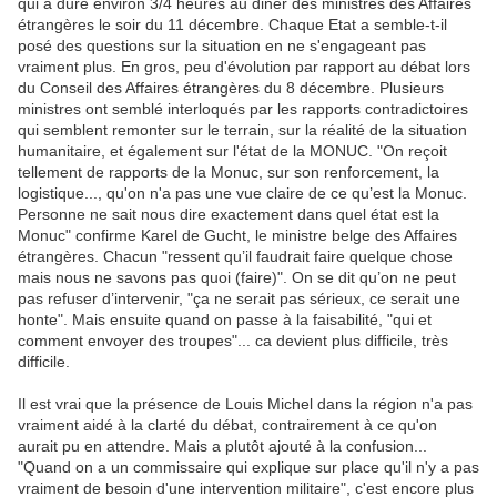
qui a duré environ 3/4 heures au diner des ministres des Affaires
étrangères le soir du 11 décembre. Chaque Etat a semble-t-il
posé des questions sur la situation en ne s'engageant pas
vraiment plus. En gros, peu d'évolution par rapport au débat lors
du Conseil des Affaires étrangères du 8 décembre. Plusieurs
ministres ont semblé interloqués par les rapports contradictoires
qui semblent remonter sur le terrain, sur la réalité de la situation
humanitaire, et également sur l'état de la MONUC. "On reçoit
tellement de rapports de la Monuc, sur son renforcement, la
logistique..., qu'on n'a pas une vue claire de ce qu’est la Monuc.
Personne ne sait nous dire exactement dans quel état est la
Monuc" confirme Karel de Gucht, le ministre belge des Affaires
étrangères. Chacun "ressent qu’il faudrait faire quelque chose
mais nous ne savons pas quoi (faire)". On se dit qu’on ne peut
pas refuser d’intervenir, "ça ne serait pas sérieux, ce serait une
honte". Mais ensuite quand on passe à la faisabilité, "qui et
comment envoyer des troupes"... ca devient plus difficile, très
difficile.
Il est vrai que la présence de Louis Michel dans la région n'a pas
vraiment aidé à la clarté du débat, contrairement à ce qu'on
aurait pu en attendre. Mais a plutôt ajouté à la confusion...
"Quand on a un commissaire qui explique sur place qu'il n'y a pas
vraiment de besoin d'une intervention militaire", c'est encore plus