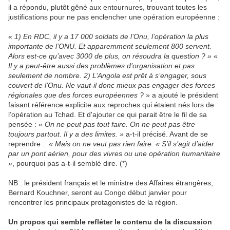
il a répondu, plutôt gêné aux entournures, trouvant toutes les
justifications pour ne pas enclencher une opération européenne :
«
1) En RDC, il y a 17 000 soldats de l’Onu, l’opération la plus
importante de l’ONU. Et apparemment seulement 800 servent.
Alors est-ce qu’avec 3000 de plus, on résoudra la question ? »
«
Il y a peut-être aussi des problèmes d’organisation et pas
seulement de nombre. 2) L’Angola est prêt à s’engager, sous
couvert de l’Onu. Ne vaut-il donc mieux pas engager des forces
régionales que des forces européennes ?
» a ajouté le président
faisant référence explicite aux reproches qui étaient nés lors de
l’opération au Tchad. Et d'ajouter ce qui parait être le fil de sa
pensée :
« On ne peut pas tout faire. On ne peut pas être
toujours partout. Il y a des limites. »
a-t-il précisé. Avant de se
reprendre :
« Mais on ne veut pas rien faire. « S’il s’agit d’aider
par un pont aérien, pour des vivres ou une opération humanitaire
»
, pourquoi pas a-t-il semblé dire. (*)
NB : le président français et le ministre des Affaires étrangères,
Bernard Kouchner, seront au Congo début janvier pour
rencontrer les principaux protagonistes de la région.
Un propos qui semble refléter le contenu de la discussion