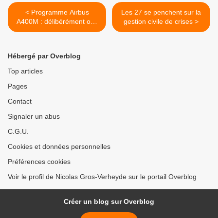
< Programme Airbus
Les 27 se penchent sur la
A400M : délibérément oui.
gestion civile de crises >
Pour 4 raisons.
Hébergé par Overblog
Top articles
Pages
Contact
Signaler un abus
C.G.U.
Cookies et données personnelles
Préférences cookies
Voir le profil de Nicolas Gros-Verheyde sur le portail Overblog
Créer un blog sur Overblog