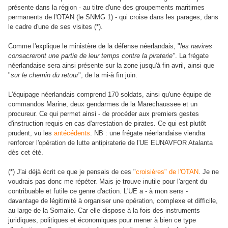
présente dans la région - au titre d'une des groupements maritimes
permanents de l'OTAN (le SNMG 1) - qui croise dans les parages, dans
le cadre d'une de ses visites (*).
Comme l'explique le ministère de la défense néerlandais, "
les navires
consacreront une partie de leur temps contre la piraterie"
. La frégate
néerlandaise sera ainsi présente sur la zone jusqu'à fin avril, ainsi que
"
sur le chemin du retour
", de la mi-à fin juin.
L'équipage néerlandais comprend 170 soldats, ainsi qu'une équipe de
commandos Marine, deux gendarmes de la Marechaussee et un
procureur. Ce qui permet ainsi - de procéder aux premiers gestes
d'instruction requis en cas d'arrestation de pirates. Ce qui est plutôt
prudent, vu les
antécédents
. NB : une frégate néerlandaise viendra
renforcer l'opération de lutte antipiraterie de l'UE EUNAVFOR Atalanta
dès cet été.
(*) J'ai déjà écrit ce que je pensais de ces "
croisières" de l'OTAN
. Je ne
voudrais pas donc me répéter. Mais je trouve inutile pour l'argent du
contribuable et futile ce genre d'action. L'UE a - à mon sens -
davantage de légitimité à organiser une opération, complexe et difficile,
au large de la Somalie. Car elle dispose à la fois des instruments
juridiques, politiques et économiques pour mener à bien ce type