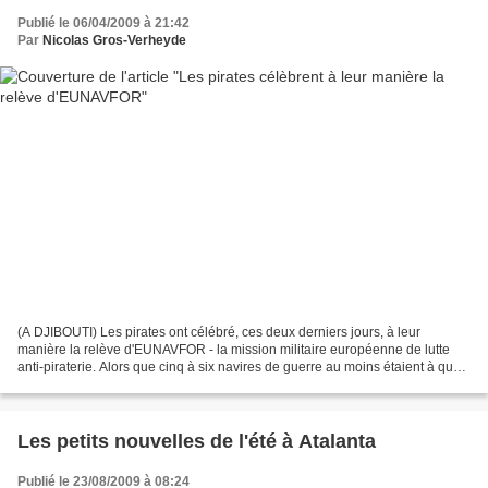
Publié le 06/04/2009 à 21:42
Par
Nicolas Gros-Verheyde
(A DJIBOUTI) Les pirates ont célébré, ces deux derniers jours, à leur
manière la relève d'EUNAVFOR - la mission militaire européenne de lutte
anti-piraterie. Alors que cinq à six navires de guerre au moins étaient à quai
à Djibouti (1) pour, à la fois,...
Les petits nouvelles de l'été à Atalanta
Publié le 23/08/2009 à 08:24