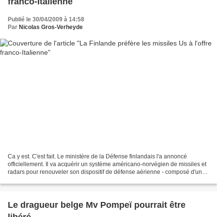
franco-Italienne
Publié le 30/04/2009 à 14:58
Par
Nicolas Gros-Verheyde
Ca y est. C'est fait. Le ministère de la Défense finlandais l'a annoncé
officiellement. Il va acquérir un système américano-norvégien de missiles et
radars pour renouveler son dispositif de défense aérienne - composé d'un
système de fabrication russe,...
Le dragueur belge Mv Pompeï pourrait être