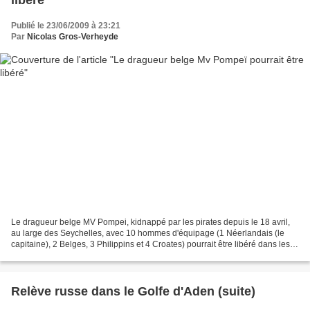
libéré
Publié le 23/06/2009 à 23:21
Par
Nicolas Gros-Verheyde
Le dragueur belge MV Pompei, kidnappé par les pirates depuis le 18 avril,
au large des Seychelles, avec 10 hommes d'équipage (1 Néerlandais (le
capitaine), 2 Belges, 3 Philippins et 4 Croates) pourrait être libéré dans les
jours qui viennent. Une libération...
Relève russe dans le Golfe d'Aden (suite)