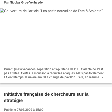
Par
Nicolas Gros-Verheyde
Durant (mes) vacances, l'opération anti-piraterie de l'UE Atalanta ne s'est
pas arrêtée. Certes la mousson a réduit les attaques. Mais pas totalement.
Et, entretemps, le navire amiral a changé de pavillon. L'été, en résumé... •
Sam 22 août ( Atalanta...
Initiative française de chercheurs sur la
stratégie
Publié le 07/03/2009 à 15:00