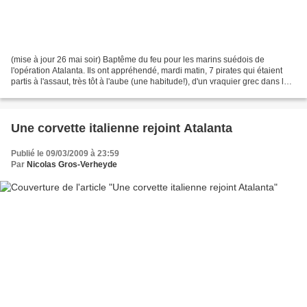
(mise à jour 26 mai soir) Baptême du feu pour les marins suédois de
l'opération Atalanta. Ils ont appréhendé, mardi matin, 7 pirates qui étaient
partis à l'assaut, très tôt à l'aube (une habitude!), d'un vraquier grec dans le
Golfe d'Aden, le MV Antonis....
Une corvette italienne rejoint Atalanta
Publié le 09/03/2009 à 23:59
Par
Nicolas Gros-Verheyde