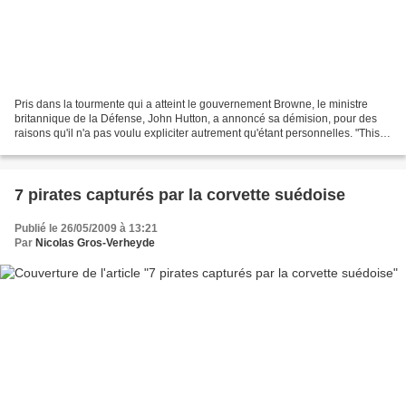
Pris dans la tourmente qui a atteint le gouvernement Browne, le ministre
britannique de la Défense, John Hutton, a annoncé sa démision, pour des
raisons qu'il n'a pas voulu expliciter autrement qu'étant personnelles. "This is
not the p lace to go into...
7 pirates capturés par la corvette suédoise
Publié le 26/05/2009 à 13:21
Par
Nicolas Gros-Verheyde