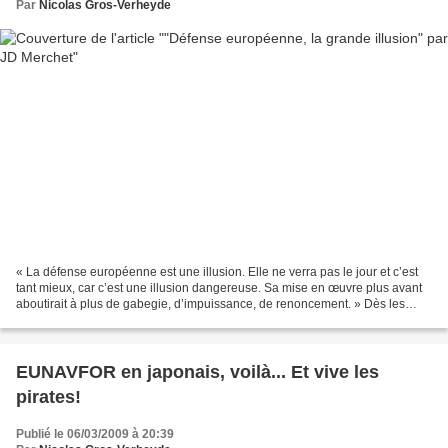
Par
Nicolas Gros-Verheyde
« La défense européenne est une illusion. Elle ne verra pas le jour et c’est
tant mieux, car c’est une illusion dangereuse. Sa mise en œuvre plus avant
aboutirait à plus de gabegie, d’impuissance, de renoncement. » Dès les
premiers mots, Jean-Dominique...
EUNAVFOR en japonais, voilà... Et vive les
pirates!
Publié le 06/03/2009 à 20:39