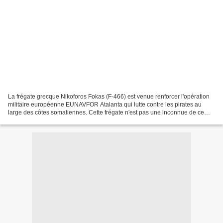
La frégate grecque Nikoforos Fokas (F-466) est venue renforcer l'opération
militaire européenne EUNAVFOR Atalanta qui lutte contre les pirates au
large des côtes somaliennes. Cette frégate n'est pas une inconnue de ce
blog puisqu'elle avait été pressentie...