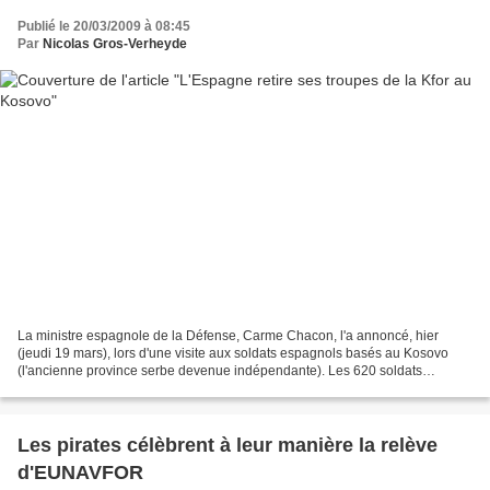
Publié le 20/03/2009 à 08:45
Par
Nicolas Gros-Verheyde
La ministre espagnole de la Défense, Carme Chacon, l'a annoncé, hier
(jeudi 19 mars), lors d'une visite aux soldats espagnols basés au Kosovo
(l'ancienne province serbe devenue indépendante). Les 620 soldats
espagnols intégrés dans la for ce de l'OTAN...
Les pirates célèbrent à leur manière la relève
d'EUNAVFOR