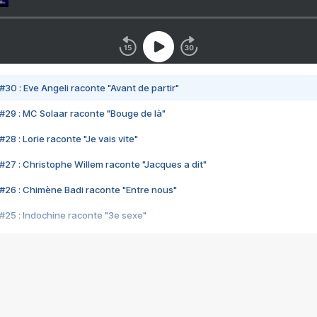
#30 : Eve Angeli raconte "Avant de partir"
#29 : MC Solaar raconte "Bouge de là"
28 : Lorie raconte "Je vais vite"
#27 : Christophe Willem raconte "Jacques a dit"
#26 : Chimène Badi raconte "Entre nous"
#25 : Indochine raconte "3e sexe"
#24 : Zaho raconte "C'est chelou"
#23 : Patrick Bruel raconte "Au café des délices"
#22 : Kyo raconte "Le chemin"