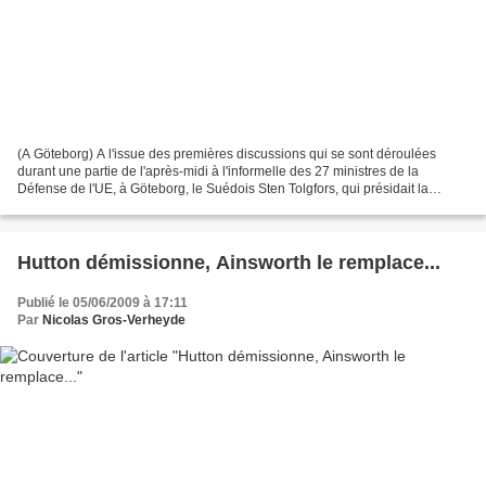
(A Göteborg) A l'issue des premières discussions qui se sont déroulées
durant une partie de l'après-midi à l'informelle des 27 ministres de la
Défense de l'UE, à Göteborg, le Suédois Sten Tolgfors, qui présidait la
réunion, paraissait moins sûr de lui...
Hutton démissionne, Ainsworth le remplace...
Publié le 05/06/2009 à 17:11
Par
Nicolas Gros-Verheyde