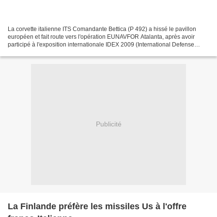
La corvette italienne ITS Comandante Bettica (P 492) a hissé le pavillon
européen et fait route vers l'opération EUNAVFOR Atalanta, après avoir
participé à l'exposition internationale IDEX 2009 (International Defense
Exhibition) à Abu Dhabi (Emirats Arabs...
Publicité
La Finlande préfère les missiles Us à l'offre