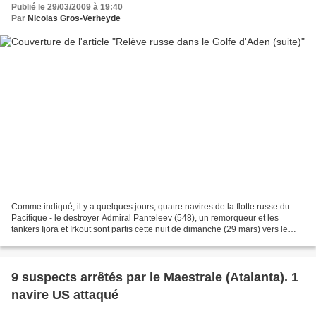
Publié le 29/03/2009 à 19:40
Par
Nicolas Gros-Verheyde
Comme indiqué, il y a quelques jours, quatre navires de la flotte russe du
Pacifique - le destroyer Admiral Panteleev (548), un remorqueur et les
tankers Ijora et Irkout sont partis cette nuit de dimanche (29 mars) vers le
golfe d'Aden où ils participeront...
9 suspects arrêtés par le Maestrale (Atalanta). 1
navire US attaqué