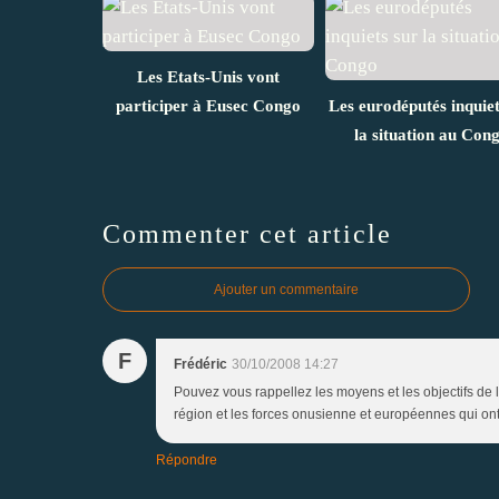
Les Etats-Unis vont
participer à Eusec Congo
Les eurodéputés inquiet
la situation au Con
Commenter cet article
Ajouter un commentaire
F
Frédéric
30/10/2008 14:27
Pouvez vous rappellez les moyens et les objectifs de
région et les forces onusienne et européennes qui ont 
Répondre