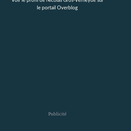
Voir le profil de
Nicolas Gros-Verheyde
sur
le portail Overblog
Publicité