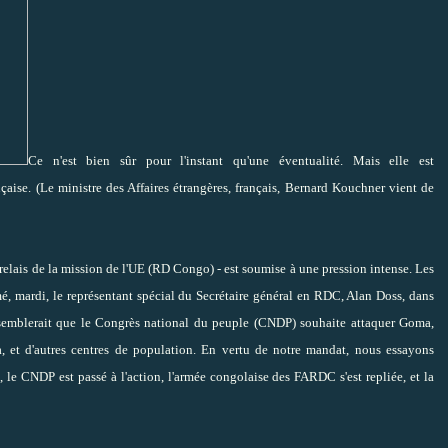
Ce n'est bien sûr pour l'instant qu'une éventualité. Mais elle est
çaise. (Le ministre des Affaires étrangères, français, Bernard Kouchner vient de
 relais de la mission de l'UE (RD Congo) - est soumise à une pression intense. Les
mé, mardi, le représentant spécial du Secrétaire général en RDC, Alan Doss, dans
Il semblerait que le Congrès national du peuple (CNDP) souhaite attaquer Goma,
, et d'autres centres de population. En vertu de notre mandat, nous essayons
, le CNDP est passé à l'action, l'armée congolaise des FARDC s'est repliée, et la