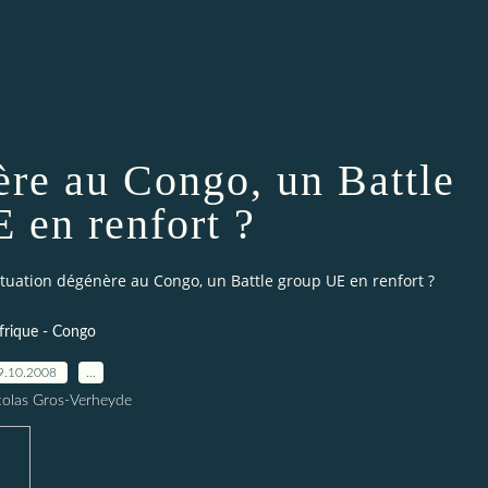
ère au Congo, un Battle
 en renfort ?
ituation dégénère au Congo, un Battle group UE en renfort ?
frique - Congo
9.10.2008
…
colas Gros-Verheyde