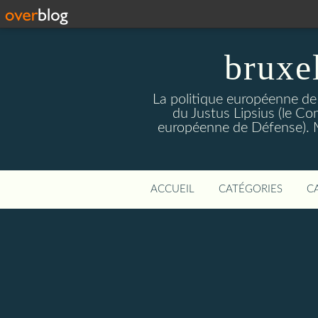
bruxe
La politique européenne de
du Justus Lipsius (le Con
européenne de Défense). Mis
ACCUEIL
CATÉGORIES
C