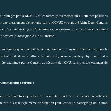
ent protégés par la MONUC et les forces gouvernementales. Certaines positions
er une pression supplémentaire sur la MONUC », a ajouté Alain Doss. Certains
mis à tirer sur des agents humanitaires qui essayaient de mettre des personnes
e cela était inacceptable
», a-t-il insisté.
si nombreuse qu'on pouvait le penser, pour couvrir un territoire grand comme la
 l'octroi de deux bataillons d'infanterie légère ainsi que de quelques unités des
 a été examinée par le Conseil de sécurité de l'ONU, sans prendre vraiment de
strument le plus approprié
être effectuée très rapidement, vu la situation sur le terrain. L'armée congolaise a
vile fuit. C'est le type même de situation pour lequel un battlegroup de l'Union