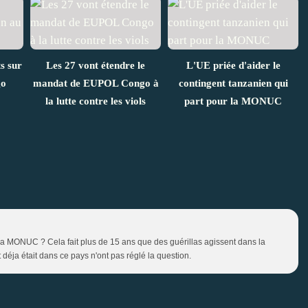
s sur
Les 27 vont étendre le
L'UE priée d'aider le
go
mandat de EUPOL Congo à
contingent tanzanien qui
la lutte contre les viols
part pour la MONUC
 la MONUC ? Cela fait plus de 15 ans que des guérillas agissent dans la
déja était dans ce pays n'ont pas réglé la question.