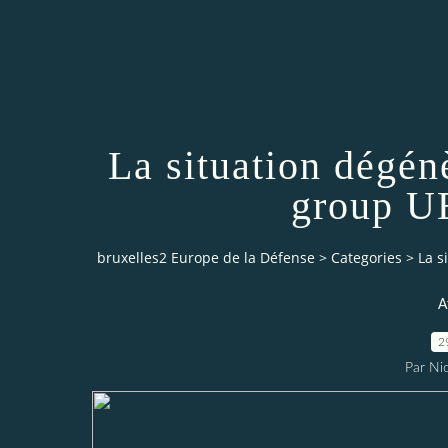
La situation dégén
group UE
bruxelles2 Europe de la Défense
>
Categories
>
La s
A
2
Par Ni