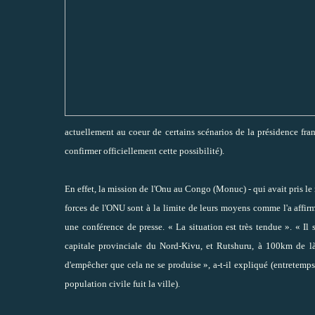
actuellement au coeur de certains scénarios de la présidence fran
confirmer officiellement cette possibilité).
En effet, la mission de l'Onu au Congo (Monuc) - qui avait pris le
forces de l'ONU sont à la limite de leurs moyens comme l'a affir
une
conférence de presse
. « La situation est très tendue ». « 
capitale provinciale du Nord-Kivu, et Rutshuru, à 100km de là
d'empêcher que cela ne se produise », a-t-il expliqué (entretemps
population civile fuit la ville).