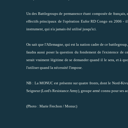
Un des Battlegroups de permanence étant composée de français, e
effectifs principaux de l'opération Eufor RD Congo en 2006 - il p
instrument, qui n'a jamais été utilisé jusqu'ici.
On sait que l'Allemagne, qui est la nation cadre de ce battlegroup, 
faudra aussi poser la question du fondement de l'existence de ce t
serait vraiment légitime de se demander quand il le sera, et à quo
l'utiliser quand la nécessité l'impose.
NB : La MONUC est présente sur quatre fronts, dont le Nord-Kivu, 
Seigneur (Lord's Resistance Army), groupe armé connu pour ses act
(Photo : Marie Frechon / Monuc)